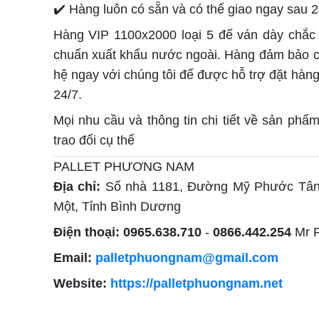
✔️ Hàng luôn có sẵn và có thể giao ngay sau 
Hàng VIP 1100x2000 loại 5 đế ván dày chắc 
chuẩn xuất khẩu nước ngoài. Hàng đảm bảo chấ
hệ ngay với chúng tôi để được hỗ trợ đặt hàn
24/7.
Mọi nhu cầu và thông tin chi tiết về sản phẩm
trao đổi cụ thể
PALLET PHƯƠNG NAM
Địa chỉ:
Số nhà 1181, Đường Mỹ Phước Tân
Một, Tỉnh Bình Dương
Điện thoại:
0965.638.710
-
0866.442.254
Mr 
Email:
palletphuongnam@gmail.com
Website:
https://palletphuongnam.net