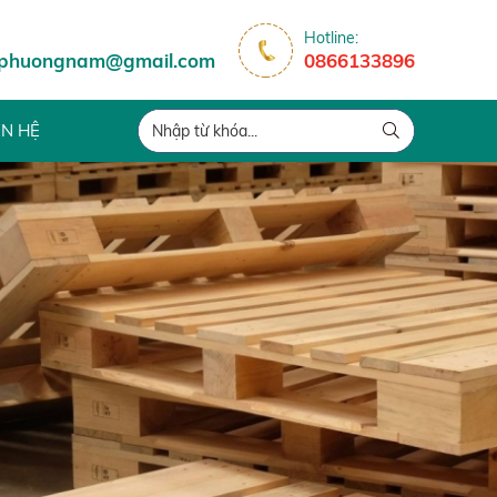
Hotline:
tphuongnam@gmail.com
0866133896
ÊN HỆ