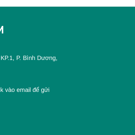
M
P.1, P. Bình Dương,
k vào email để gửi