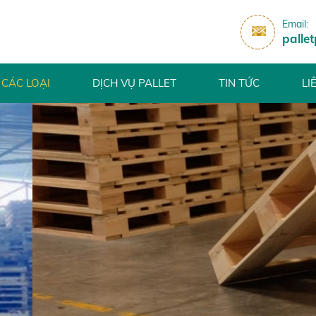
Email:
palle
 CÁC LOẠI
DỊCH VỤ PALLET
TIN TỨC
LI