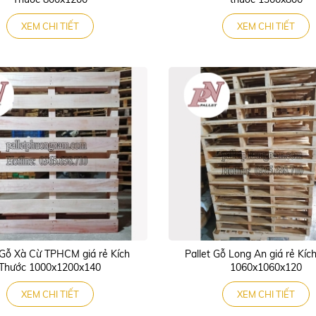
XEM CHI TIẾT
XEM CHI TIẾT
 Gỗ Xà Cừ TPHCM giá rẻ Kích
Pallet Gỗ Long An giá rẻ Kíc
Thước 1000x1200x140
1060x1060x120
XEM CHI TIẾT
XEM CHI TIẾT