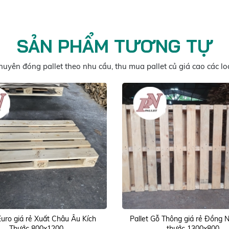
SẢN PHẨM TƯƠNG TỰ
huyên đóng pallet theo nhu cầu, thu mua pallet củ giá cao các loạ
Euro giá rẻ Xuất Châu Âu Kích
Pallet Gỗ Thông giá rẻ Đồng N
Thước 800x1200
thước 1300x800