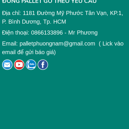
ĐÓNG PALLET GỖ THEO YÊU CẦU
Địa chỉ:
1181 Đường Mỹ Phước Tân Vạn, KP.1,
P. Bình Dương, Tp. HCM
Điện thoại:
0866133896
- Mr Phương
Email:
palletphuongnam@gmail.com
( Lick vào
email để gửi báo giá)