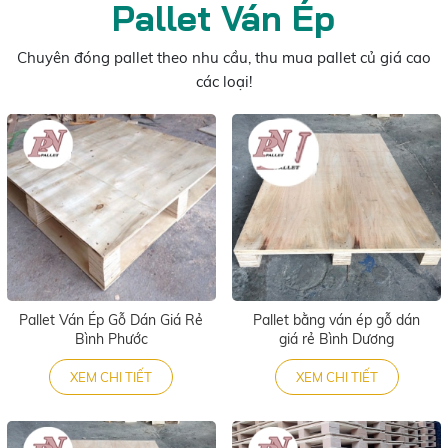
Pallet Ván Ép
Chuyên đóng pallet theo nhu cầu, thu mua pallet củ giá cao
các loại!
Pallet Ván Ép Gỗ Dán Giá Rẻ
Pallet bằng ván ép gỗ dán
Bình Phước
giá rẻ Bình Dương
XEM CHI TIẾT
XEM CHI TIẾT