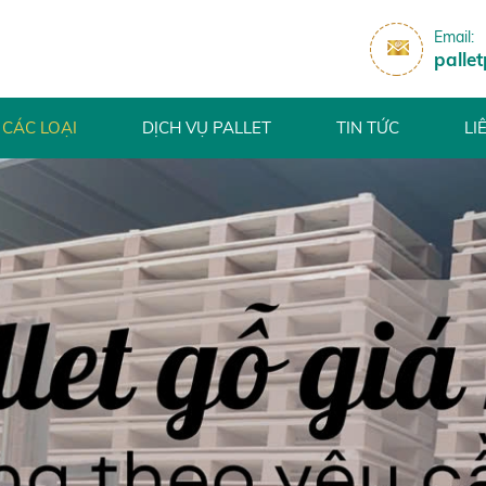
Email:
palle
 CÁC LOẠI
DỊCH VỤ PALLET
TIN TỨC
LI