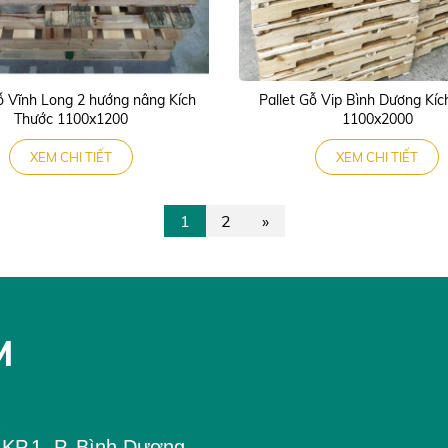
ỗ Vĩnh Long 2 hướng nâng Kích
Pallet Gỗ Vip Bình Dương Kíc
Thước 1100x1200
1100x2000
XEM CHI TIẾT
XEM CHI TIẾT
1
2
»
M
P.1, P. Bình Dương,