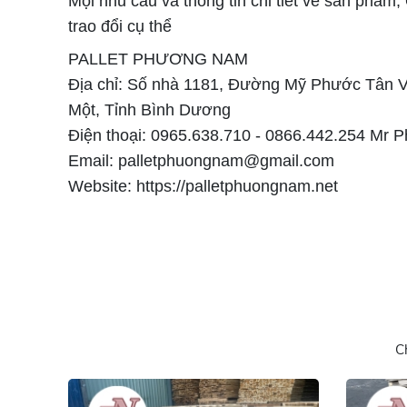
Mọi nhu cầu và thông tin chi tiết về sản phẩm,
trao đổi cụ thể
PALLET PHƯƠNG NAM
Địa chỉ: Số nhà 1181, Đường Mỹ Phước Tân 
Một, Tỉnh Bình Dương
Điện thoại: 0965.638.710 - 0866.442.254 Mr 
Email: palletphuongnam@gmail.com
Website: https://palletphuongnam.net
C