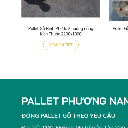
Pallet Gỗ Bình Phước 2 hướng nâng
Pallet G
Kích Thước 2100x1300
XEM CHI TIẾT
PALLET PHƯƠNG NA
ĐÓNG PALLET GỖ THEO YÊU CẦU
Địa chỉ:
1181 Đường Mỹ Phước Tân Vạn, K