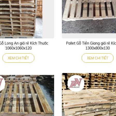
 Gỗ Long An giá rẻ Kích Thước
Pallet Gỗ Tiền Giang giá rẻ Kí
1060x1060x120
1300x800x130
XEM CHI TIẾT
XEM CHI TIẾT