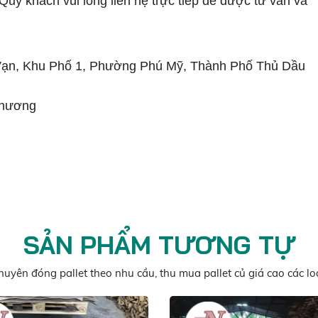
 Quý khách vui lòng liên hệ trực tiếp để được tư vấn và
Vạn, Khu Phố 1, Phường Phú Mỹ, Thành Phố Thủ Dầu
Phương
SẢN PHẨM TƯƠNG TỰ
huyên đóng pallet theo nhu cầu, thu mua pallet củ giá cao các loạ