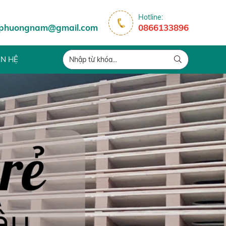
Hotline:
tphuongnam@gmail.com
0866133896
ÊN HỆ