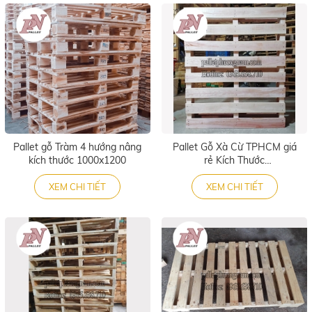
Pallet gỗ Tràm 4 hướng nâng
Pallet Gỗ Xà Cừ TPHCM giá
kích thước 1000x1200
rẻ Kích Thước
1000x1200x140
XEM CHI TIẾT
XEM CHI TIẾT