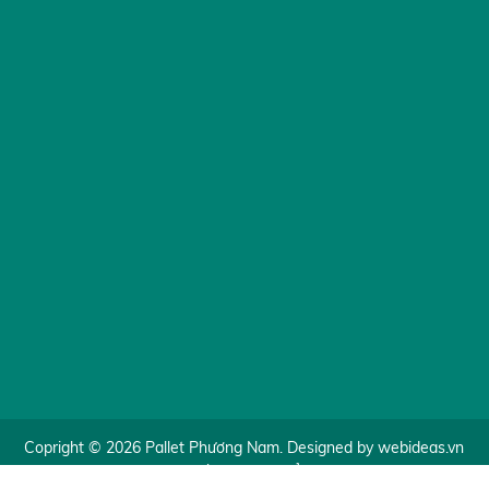
Copright © 2026 Pallet Phương Nam. Designed by
webideas.vn
Online: 4 | Tháng: 2146 | Tổng: 164833