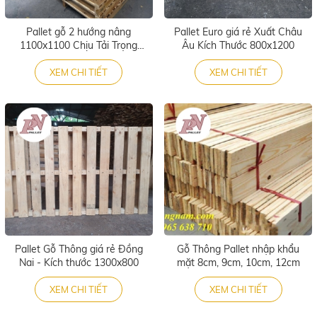
Pallet gỗ 2 hướng nâng
Pallet Euro giá rẻ Xuất Châu
1100x1100 Chịu Tải Trọng
Âu Kích Thước 800x1200
Cao
XEM CHI TIẾT
XEM CHI TIẾT
Pallet Gỗ Thông giá rẻ Đồng
Gỗ Thông Pallet nhập khẩu
Nai - Kích thước 1300x800
mặt 8cm, 9cm, 10cm, 12cm
XEM CHI TIẾT
XEM CHI TIẾT