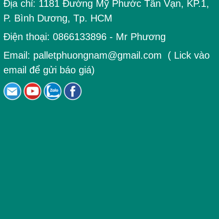
Địa chỉ:
1181 Đường Mỹ Phước Tân Vạn, KP.1,
P. Bình Dương, Tp. HCM
Điện thoại:
0866133896
- Mr Phương
Email:
palletphuongnam@gmail.com
( Lick vào
email để gửi báo giá)