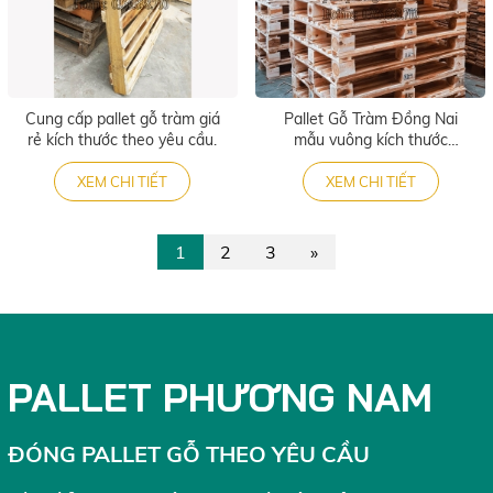
Cung cấp pallet gỗ tràm giá
Pallet Gỗ Tràm Đồng Nai
rẻ kích thước theo yêu cầu.
mẫu vuông kích thước
1150x1150
XEM CHI TIẾT
XEM CHI TIẾT
1
2
3
»
PALLET PHƯƠNG NAM
ĐÓNG PALLET GỖ THEO YÊU CẦU